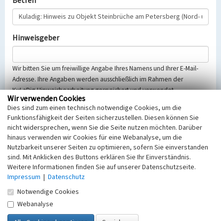
Betreff
Hinweisgeber
Wir bitten Sie um freiwillige Angabe Ihres Namens und Ihrer E-Mail-
Adresse. Ihre Angaben werden ausschließlich im Rahmen der
KuLaDig-Hinweisbearbeitung gespeichert und verwendet.
Wir verwenden Cookies
Selbstverständlich werden diese entsprechend der Vorschriften des
Dies sind zum einen technisch notwendige Cookies, um die
Telemediengesetzes, des Datenschutzgesetzes NRW und der seit
Funktionsfähigkeit der Seiten sicherzustellen. Diesen können Sie
dem 25.05.2018 gültigen Europäischen Datenschutzgrundverordnung
nicht widersprechen, wenn Sie die Seite nutzen möchten. Darüber
(EU-DSGVO) vertraulich behandelt, beachten Sie bitte unsere
hinaus verwenden wir Cookies für eine Webanalyse, um die
Hinweise zum
Datenschutz
.
Nutzbarkeit unserer Seiten zu optimieren, sofern Sie einverstanden
sind. Mit Anklicken des Buttons erklären Sie Ihr Einverständnis.
Nachricht
Weitere Informationen finden Sie auf unserer Datenschutzseite.
Impressum
|
Datenschutz
Notwendige Cookies
Webanalyse
Sicherheitsabfrage
Tragen Sie unten das Rechenergebnis aus der