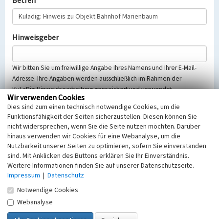
Betreff
Hinweisgeber
Wir bitten Sie um freiwillige Angabe Ihres Namens und Ihrer E-Mail-
Adresse. Ihre Angaben werden ausschließlich im Rahmen der
KuLaDig-Hinweisbearbeitung gespeichert und verwendet.
Wir verwenden Cookies
Selbstverständlich werden diese entsprechend der Vorschriften des
Dies sind zum einen technisch notwendige Cookies, um die
Telemediengesetzes, des Datenschutzgesetzes NRW und der seit
Funktionsfähigkeit der Seiten sicherzustellen. Diesen können Sie
dem 25.05.2018 gültigen Europäischen Datenschutzgrundverordnung
nicht widersprechen, wenn Sie die Seite nutzen möchten. Darüber
(EU-DSGVO) vertraulich behandelt, beachten Sie bitte unsere
hinaus verwenden wir Cookies für eine Webanalyse, um die
Hinweise zum
Datenschutz
.
Nutzbarkeit unserer Seiten zu optimieren, sofern Sie einverstanden
sind. Mit Anklicken des Buttons erklären Sie Ihr Einverständnis.
Nachricht
Weitere Informationen finden Sie auf unserer Datenschutzseite.
Impressum
|
Datenschutz
Notwendige Cookies
Webanalyse
Sicherheitsabfrage
Tragen Sie unten das Rechenergebnis aus der