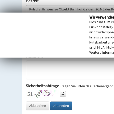
Betreff
Wir verwende
Hinweisgeber
Dies sind zum e
Funktionsfähigke
nicht widerspre
Wir bitten Sie um freiwillige Angabe Ihres Namens und Ihre
hinaus verwende
Selbstverständlich werden diese entsprechend der Vorschr
Nutzbarkeit uns
Datenschutzgrundverordnung (EU-DSGVO) vertraulich behand
sind. Mit Anklic
Weitere Informa
Nachricht
Sicherheitsabfrage
Tragen Sie unten das Rechenergebnis
Abbrechen
Absenden