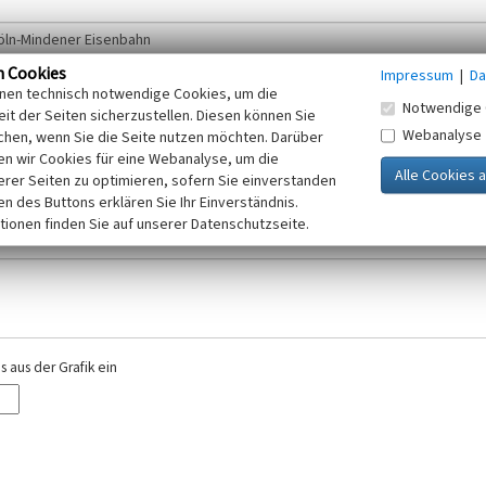
n Cookies
Impressum
|
Da
inen technisch notwendige Cookies, um die
Notwendige 
it der Seiten sicherzustellen. Diesen können Sie
Webanalyse
chen, wenn Sie die Seite nutzen möchten. Darüber
r E-Mail-Adresse. Ihre Angaben werden ausschließlich im Rahmen der KuLaDig-
n wir Cookies für eine Webanalyse, um die
iften des Telemediengesetzes, des Datenschutzgesetzes NRW und der seit dem
erer Seiten zu optimieren, sofern Sie einverstanden
elt, beachten Sie bitte unsere Hinweise zum
ken des Buttons erklären Sie Ihr Einverständnis.
Datenschutz
.
tionen finden Sie auf unserer Datenschutzseite.
 aus der Grafik ein