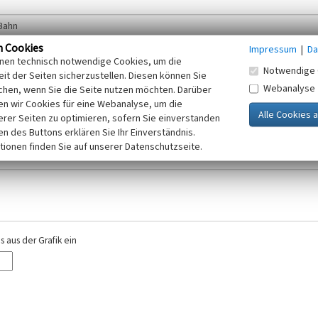
n Cookies
Impressum
|
Da
inen technisch notwendige Cookies, um die
Notwendige 
it der Seiten sicherzustellen. Diesen können Sie
Webanalyse
chen, wenn Sie die Seite nutzen möchten. Darüber
r E-Mail-Adresse. Ihre Angaben werden ausschließlich im Rahmen der KuLaDig-
n wir Cookies für eine Webanalyse, um die
iften des Telemediengesetzes, des Datenschutzgesetzes NRW und der seit dem
erer Seiten zu optimieren, sofern Sie einverstanden
elt, beachten Sie bitte unsere Hinweise zum
ken des Buttons erklären Sie Ihr Einverständnis.
Datenschutz
.
tionen finden Sie auf unserer Datenschutzseite.
 aus der Grafik ein