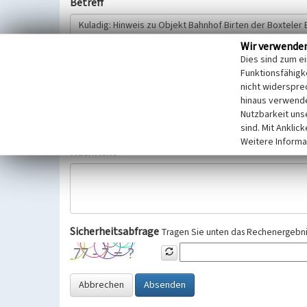
Betreff
Wir verwende
Hinweisgeber
Dies sind zum e
Funktionsfähigke
nicht widerspre
Wir bitten Sie um freiwillige Angabe Ihres Namens und Ihre
hinaus verwende
Selbstverständlich werden diese entsprechend der Vorschr
Nutzbarkeit uns
Datenschutzgrundverordnung (EU-DSGVO) vertraulich behand
sind. Mit Anklic
Weitere Informa
Nachricht
Sicherheitsabfrage
Tragen Sie unten das Rechenergebnis
Abbrechen
Absenden