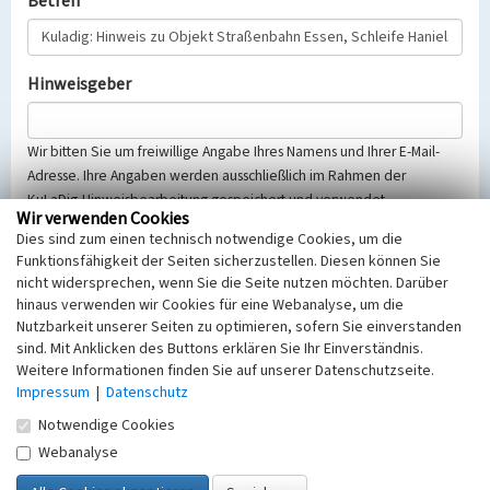
Betreff
Hinweisgeber
Wir bitten Sie um freiwillige Angabe Ihres Namens und Ihrer E-Mail-
Adresse. Ihre Angaben werden ausschließlich im Rahmen der
KuLaDig-Hinweisbearbeitung gespeichert und verwendet.
Wir verwenden Cookies
Selbstverständlich werden diese entsprechend der Vorschriften des
Dies sind zum einen technisch notwendige Cookies, um die
Telemediengesetzes, des Datenschutzgesetzes NRW und der seit
Funktionsfähigkeit der Seiten sicherzustellen. Diesen können Sie
dem 25.05.2018 gültigen Europäischen Datenschutzgrundverordnung
nicht widersprechen, wenn Sie die Seite nutzen möchten. Darüber
(EU-DSGVO) vertraulich behandelt, beachten Sie bitte unsere
hinaus verwenden wir Cookies für eine Webanalyse, um die
Hinweise zum
Datenschutz
.
Nutzbarkeit unserer Seiten zu optimieren, sofern Sie einverstanden
sind. Mit Anklicken des Buttons erklären Sie Ihr Einverständnis.
Nachricht
Weitere Informationen finden Sie auf unserer Datenschutzseite.
Impressum
|
Datenschutz
Notwendige Cookies
Webanalyse
Sicherheitsabfrage
Tragen Sie unten das Rechenergebnis aus der