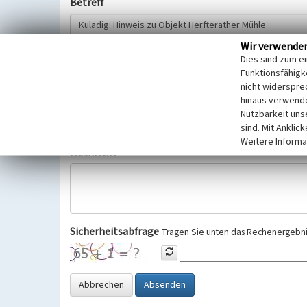
Betreff
Wir verwende
Hinweisgeber
Dies sind zum e
Funktionsfähigke
nicht widerspre
Wir bitten Sie um freiwillige Angabe Ihres Namens und Ihre
hinaus verwende
Selbstverständlich werden diese entsprechend der Vorschr
Nutzbarkeit uns
Datenschutzgrundverordnung (EU-DSGVO) vertraulich behand
sind. Mit Anklic
Weitere Informa
Nachricht
Sicherheitsabfrage
Tragen Sie unten das Rechenergebnis
Abbrechen
Absenden