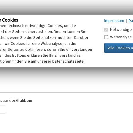
n Cookies
Impressum
|
Da
inen technisch notwendige Cookies, um die
Notwendige 
it der Seiten sicherzustellen. Diesen können Sie
Webanalyse
chen, wenn Sie die Seite nutzen möchten. Darüber
r E-Mail-Adresse. Ihre Angaben werden ausschließlich im Rahmen der KuLaDig-
n wir Cookies für eine Webanalyse, um die
iften des Telemediengesetzes, des Datenschutzgesetzes NRW und der seit dem
erer Seiten zu optimieren, sofern Sie einverstanden
elt, beachten Sie bitte unsere Hinweise zum
ken des Buttons erklären Sie Ihr Einverständnis.
Datenschutz
.
tionen finden Sie auf unserer Datenschutzseite.
 aus der Grafik ein