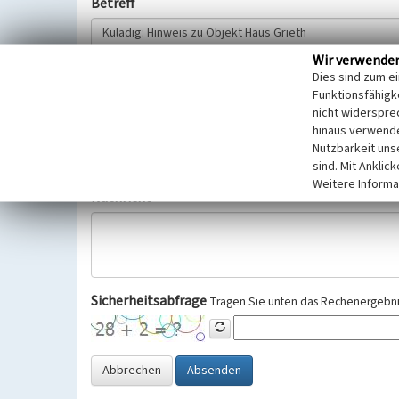
Betreff
Wir verwende
Hinweisgeber
Dies sind zum e
Funktionsfähigke
nicht widerspre
Wir bitten Sie um freiwillige Angabe Ihres Namens und Ihre
hinaus verwende
Selbstverständlich werden diese entsprechend der Vorschr
Nutzbarkeit uns
Datenschutzgrundverordnung (EU-DSGVO) vertraulich behand
sind. Mit Anklic
Weitere Informa
Nachricht
Sicherheitsabfrage
Tragen Sie unten das Rechenergebnis
Abbrechen
Absenden