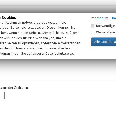
n Cookies
Impressum
|
Da
inen technisch notwendige Cookies, um die
Notwendige 
it der Seiten sicherzustellen. Diesen können Sie
Webanalyse
chen, wenn Sie die Seite nutzen möchten. Darüber
r E-Mail-Adresse. Ihre Angaben werden ausschließlich im Rahmen der KuLaDig-
n wir Cookies für eine Webanalyse, um die
iften des Telemediengesetzes, des Datenschutzgesetzes NRW und der seit dem
erer Seiten zu optimieren, sofern Sie einverstanden
elt, beachten Sie bitte unsere Hinweise zum
ken des Buttons erklären Sie Ihr Einverständnis.
Datenschutz
.
tionen finden Sie auf unserer Datenschutzseite.
 aus der Grafik ein