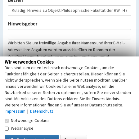
Betreff
Hinweisgeber
Wir bitten Sie um freiwillige Angabe Ihres Namens und Ihrer E-Mail-
Adresse. Ihre Angaben werden ausschließlich im Rahmen der
KuLaDig-Hinweisbearbeitung gespeichert und verwendet.
Wir verwenden Cookies
Selbstverständlich werden diese entsprechend der Vorschriften des
Dies sind zum einen technisch notwendige Cookies, um die
Telemediengesetzes, des Datenschutzgesetzes NRW und der seit
Funktionsfähigkeit der Seiten sicherzustellen. Diesen können Sie
dem 25.05.2018 gültigen Europäischen Datenschutzgrundverordnung
nicht widersprechen, wenn Sie die Seite nutzen möchten. Darüber
(EU-DSGVO) vertraulich behandelt, beachten Sie bitte unsere
hinaus verwenden wir Cookies für eine Webanalyse, um die
Hinweise zum
Datenschutz
.
Nutzbarkeit unserer Seiten zu optimieren, sofern Sie einverstanden
sind. Mit Anklicken des Buttons erklären Sie Ihr Einverständnis.
Nachricht
Weitere Informationen finden Sie auf unserer Datenschutzseite.
Impressum
|
Datenschutz
Notwendige Cookies
Webanalyse
Sicherheitsabfrage
Tragen Sie unten das Rechenergebnis aus der