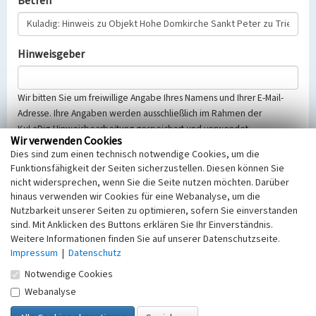
Betreff
Hinweisgeber
Wir bitten Sie um freiwillige Angabe Ihres Namens und Ihrer E-Mail-
Adresse. Ihre Angaben werden ausschließlich im Rahmen der
KuLaDig-Hinweisbearbeitung gespeichert und verwendet.
Wir verwenden Cookies
Selbstverständlich werden diese entsprechend der Vorschriften des
Dies sind zum einen technisch notwendige Cookies, um die
Telemediengesetzes, des Datenschutzgesetzes NRW und der seit
Funktionsfähigkeit der Seiten sicherzustellen. Diesen können Sie
dem 25.05.2018 gültigen Europäischen Datenschutzgrundverordnung
nicht widersprechen, wenn Sie die Seite nutzen möchten. Darüber
(EU-DSGVO) vertraulich behandelt, beachten Sie bitte unsere
hinaus verwenden wir Cookies für eine Webanalyse, um die
Hinweise zum
Datenschutz
.
Nutzbarkeit unserer Seiten zu optimieren, sofern Sie einverstanden
sind. Mit Anklicken des Buttons erklären Sie Ihr Einverständnis.
Nachricht
Weitere Informationen finden Sie auf unserer Datenschutzseite.
Impressum
|
Datenschutz
Notwendige Cookies
Webanalyse
Sicherheitsabfrage
Tragen Sie unten das Rechenergebnis aus der