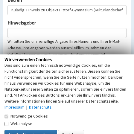
Betreff
Hinweisgeber
Wir bitten Sie um freiwillige Angabe Ihres Namens und Ihrer E-Mail-
Adresse. Ihre Angaben werden ausschließlich im Rahmen der
KuLaDig-Hinweisbearbeitung gespeichert und verwendet.
Wir verwenden Cookies
Selbstverständlich werden diese entsprechend der Vorschriften des
Dies sind zum einen technisch notwendige Cookies, um die
Telemediengesetzes, des Datenschutzgesetzes NRW und der seit
Funktionsfähigkeit der Seiten sicherzustellen. Diesen können Sie
dem 25.05.2018 gültigen Europäischen Datenschutzgrundverordnung
nicht widersprechen, wenn Sie die Seite nutzen möchten. Darüber
(EU-DSGVO) vertraulich behandelt, beachten Sie bitte unsere
hinaus verwenden wir Cookies für eine Webanalyse, um die
Hinweise zum
Datenschutz
.
Nutzbarkeit unserer Seiten zu optimieren, sofern Sie einverstanden
sind. Mit Anklicken des Buttons erklären Sie Ihr Einverständnis.
Nachricht
Weitere Informationen finden Sie auf unserer Datenschutzseite.
Impressum
|
Datenschutz
Notwendige Cookies
Webanalyse
Sicherheitsabfrage
Tragen Sie unten das Rechenergebnis aus der