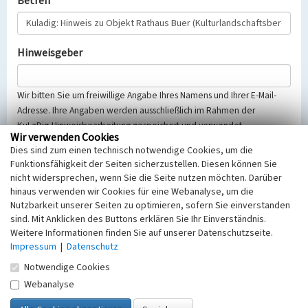
Betreff
Hinweisgeber
Wir bitten Sie um freiwillige Angabe Ihres Namens und Ihrer E-Mail-
Adresse. Ihre Angaben werden ausschließlich im Rahmen der
KuLaDig-Hinweisbearbeitung gespeichert und verwendet.
Wir verwenden Cookies
Selbstverständlich werden diese entsprechend der Vorschriften des
Dies sind zum einen technisch notwendige Cookies, um die
Telemediengesetzes, des Datenschutzgesetzes NRW und der seit
Funktionsfähigkeit der Seiten sicherzustellen. Diesen können Sie
dem 25.05.2018 gültigen Europäischen Datenschutzgrundverordnung
nicht widersprechen, wenn Sie die Seite nutzen möchten. Darüber
(EU-DSGVO) vertraulich behandelt, beachten Sie bitte unsere
hinaus verwenden wir Cookies für eine Webanalyse, um die
Hinweise zum
Datenschutz
.
Nutzbarkeit unserer Seiten zu optimieren, sofern Sie einverstanden
sind. Mit Anklicken des Buttons erklären Sie Ihr Einverständnis.
Nachricht
Weitere Informationen finden Sie auf unserer Datenschutzseite.
Impressum
|
Datenschutz
Notwendige Cookies
Webanalyse
Sicherheitsabfrage
Tragen Sie unten das Rechenergebnis aus der