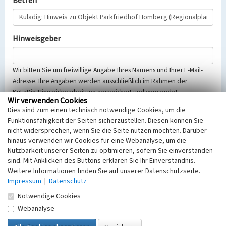
Betreff
Hinweisgeber
Wir bitten Sie um freiwillige Angabe Ihres Namens und Ihrer E-Mail-
Adresse. Ihre Angaben werden ausschließlich im Rahmen der
KuLaDig-Hinweisbearbeitung gespeichert und verwendet.
Wir verwenden Cookies
Selbstverständlich werden diese entsprechend der Vorschriften des
Dies sind zum einen technisch notwendige Cookies, um die
Telemediengesetzes, des Datenschutzgesetzes NRW und der seit
Funktionsfähigkeit der Seiten sicherzustellen. Diesen können Sie
dem 25.05.2018 gültigen Europäischen Datenschutzgrundverordnung
nicht widersprechen, wenn Sie die Seite nutzen möchten. Darüber
(EU-DSGVO) vertraulich behandelt, beachten Sie bitte unsere
hinaus verwenden wir Cookies für eine Webanalyse, um die
Hinweise zum
Datenschutz
.
Nutzbarkeit unserer Seiten zu optimieren, sofern Sie einverstanden
sind. Mit Anklicken des Buttons erklären Sie Ihr Einverständnis.
Nachricht
Weitere Informationen finden Sie auf unserer Datenschutzseite.
Impressum
|
Datenschutz
Notwendige Cookies
Webanalyse
Sicherheitsabfrage
Tragen Sie unten das Rechenergebnis aus der