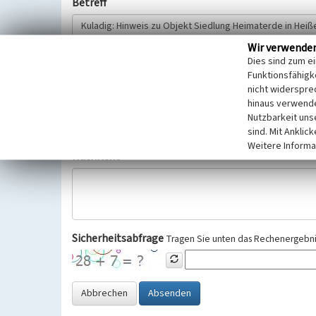
Betreff
Wir verwende
Hinweisgeber
Dies sind zum e
Funktionsfähigke
nicht widerspre
Wir bitten Sie um freiwillige Angabe Ihres Namens und Ihre
hinaus verwende
Selbstverständlich werden diese entsprechend der Vorschr
Nutzbarkeit uns
Datenschutzgrundverordnung (EU-DSGVO) vertraulich behand
sind. Mit Anklic
Weitere Informa
Nachricht
Sicherheitsabfrage
Tragen Sie unten das Rechenergebnis
Abbrechen
Absenden