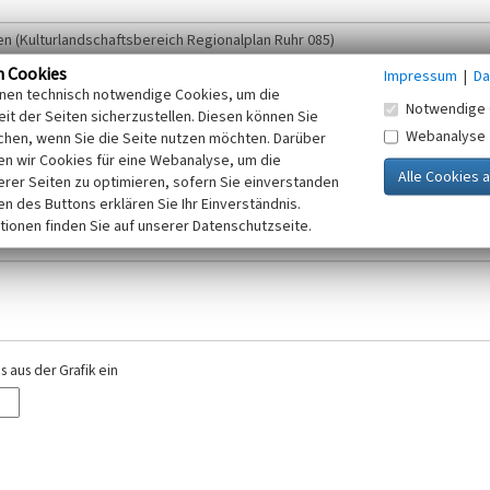
n Cookies
Impressum
|
Da
inen technisch notwendige Cookies, um die
Notwendige 
it der Seiten sicherzustellen. Diesen können Sie
Webanalyse
chen, wenn Sie die Seite nutzen möchten. Darüber
r E-Mail-Adresse. Ihre Angaben werden ausschließlich im Rahmen der KuLaDig-
n wir Cookies für eine Webanalyse, um die
iften des Telemediengesetzes, des Datenschutzgesetzes NRW und der seit dem
erer Seiten zu optimieren, sofern Sie einverstanden
elt, beachten Sie bitte unsere Hinweise zum
ken des Buttons erklären Sie Ihr Einverständnis.
Datenschutz
.
tionen finden Sie auf unserer Datenschutzseite.
 aus der Grafik ein