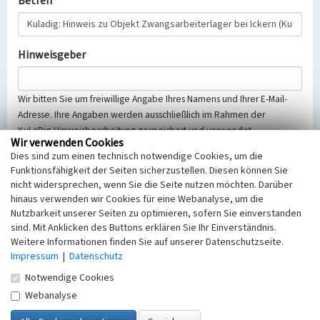
Betreff
Hinweisgeber
Wir bitten Sie um freiwillige Angabe Ihres Namens und Ihrer E-Mail-
Adresse. Ihre Angaben werden ausschließlich im Rahmen der
KuLaDig-Hinweisbearbeitung gespeichert und verwendet.
Wir verwenden Cookies
Selbstverständlich werden diese entsprechend der Vorschriften des
Dies sind zum einen technisch notwendige Cookies, um die
Telemediengesetzes, des Datenschutzgesetzes NRW und der seit
Funktionsfähigkeit der Seiten sicherzustellen. Diesen können Sie
dem 25.05.2018 gültigen Europäischen Datenschutzgrundverordnung
nicht widersprechen, wenn Sie die Seite nutzen möchten. Darüber
(EU-DSGVO) vertraulich behandelt, beachten Sie bitte unsere
hinaus verwenden wir Cookies für eine Webanalyse, um die
Hinweise zum
Datenschutz
.
Nutzbarkeit unserer Seiten zu optimieren, sofern Sie einverstanden
sind. Mit Anklicken des Buttons erklären Sie Ihr Einverständnis.
Nachricht
Weitere Informationen finden Sie auf unserer Datenschutzseite.
Impressum
|
Datenschutz
Notwendige Cookies
Webanalyse
Sicherheitsabfrage
Tragen Sie unten das Rechenergebnis aus der