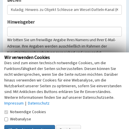
Betreff
Hinweisgeber
Wir bitten Sie um freiwillige Angabe Ihres Namens und Ihrer E-Mail-
Adresse. Ihre Angaben werden ausschließlich im Rahmen der
KuLaDig-Hinweisbearbeitung gespeichert und verwendet.
Wir verwenden Cookies
Selbstverständlich werden diese entsprechend der Vorschriften des
Dies sind zum einen technisch notwendige Cookies, um die
Telemediengesetzes, des Datenschutzgesetzes NRW und der seit
Funktionsfähigkeit der Seiten sicherzustellen. Diesen können Sie
dem 25.05.2018 gültigen Europäischen Datenschutzgrundverordnung
nicht widersprechen, wenn Sie die Seite nutzen möchten. Darüber
(EU-DSGVO) vertraulich behandelt, beachten Sie bitte unsere
hinaus verwenden wir Cookies für eine Webanalyse, um die
Hinweise zum
Datenschutz
.
Nutzbarkeit unserer Seiten zu optimieren, sofern Sie einverstanden
sind. Mit Anklicken des Buttons erklären Sie Ihr Einverständnis.
Nachricht
Weitere Informationen finden Sie auf unserer Datenschutzseite.
Impressum
|
Datenschutz
Notwendige Cookies
Webanalyse
Sicherheitsabfrage
Tragen Sie unten das Rechenergebnis aus der