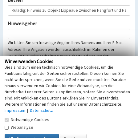
Betreff
Hinweisgeber
Wir bitten Sie um freiwillige Angabe Ihres Namens und Ihrer E-Mail-
Adresse. Ihre Angaben werden ausschließlich im Rahmen der
KuLaDig-Hinweisbearbeitung gespeichert und verwendet.
Wir verwenden Cookies
Selbstverständlich werden diese entsprechend der Vorschriften des
Dies sind zum einen technisch notwendige Cookies, um die
Telemediengesetzes, des Datenschutzgesetzes NRW und der seit
Funktionsfähigkeit der Seiten sicherzustellen. Diesen können Sie
dem 25.05.2018 gültigen Europäischen Datenschutzgrundverordnung
nicht widersprechen, wenn Sie die Seite nutzen möchten. Darüber
(EU-DSGVO) vertraulich behandelt, beachten Sie bitte unsere
hinaus verwenden wir Cookies für eine Webanalyse, um die
Hinweise zum
Datenschutz
.
Nutzbarkeit unserer Seiten zu optimieren, sofern Sie einverstanden
sind. Mit Anklicken des Buttons erklären Sie Ihr Einverständnis.
Nachricht
Weitere Informationen finden Sie auf unserer Datenschutzseite.
Impressum
|
Datenschutz
Notwendige Cookies
Webanalyse
Sicherheitsabfrage
Tragen Sie unten das Rechenergebnis aus der