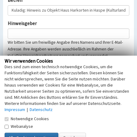
Betreff
Hinweisgeber
Wir bitten Sie um freiwillige Angabe Ihres Namens und Ihrer E-Mail-
Adresse. Ihre Angaben werden ausschließlich im Rahmen der
KuLaDig-Hinweisbearbeitung gespeichert und verwendet.
Wir verwenden Cookies
Selbstverständlich werden diese entsprechend der Vorschriften des
Dies sind zum einen technisch notwendige Cookies, um die
Telemediengesetzes, des Datenschutzgesetzes NRW und der seit
Funktionsfähigkeit der Seiten sicherzustellen. Diesen können Sie
dem 25.05.2018 gültigen Europäischen Datenschutzgrundverordnung
nicht widersprechen, wenn Sie die Seite nutzen möchten. Darüber
(EU-DSGVO) vertraulich behandelt, beachten Sie bitte unsere
hinaus verwenden wir Cookies für eine Webanalyse, um die
Hinweise zum
Datenschutz
.
Nutzbarkeit unserer Seiten zu optimieren, sofern Sie einverstanden
sind. Mit Anklicken des Buttons erklären Sie Ihr Einverständnis.
Nachricht
Weitere Informationen finden Sie auf unserer Datenschutzseite.
Impressum
|
Datenschutz
Notwendige Cookies
Webanalyse
Sicherheitsabfrage
Tragen Sie unten das Rechenergebnis aus der