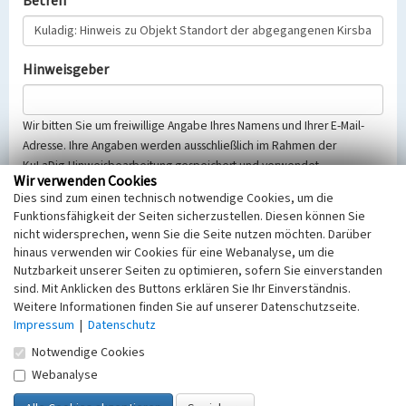
Betreff
Hinweisgeber
Wir bitten Sie um freiwillige Angabe Ihres Namens und Ihrer E-Mail-
Adresse. Ihre Angaben werden ausschließlich im Rahmen der
KuLaDig-Hinweisbearbeitung gespeichert und verwendet.
Wir verwenden Cookies
Selbstverständlich werden diese entsprechend der Vorschriften des
Dies sind zum einen technisch notwendige Cookies, um die
Telemediengesetzes, des Datenschutzgesetzes NRW und der seit
Funktionsfähigkeit der Seiten sicherzustellen. Diesen können Sie
dem 25.05.2018 gültigen Europäischen Datenschutzgrundverordnung
nicht widersprechen, wenn Sie die Seite nutzen möchten. Darüber
(EU-DSGVO) vertraulich behandelt, beachten Sie bitte unsere
hinaus verwenden wir Cookies für eine Webanalyse, um die
Hinweise zum
Datenschutz
.
Nutzbarkeit unserer Seiten zu optimieren, sofern Sie einverstanden
sind. Mit Anklicken des Buttons erklären Sie Ihr Einverständnis.
Nachricht
Weitere Informationen finden Sie auf unserer Datenschutzseite.
Impressum
|
Datenschutz
Notwendige Cookies
Webanalyse
Sicherheitsabfrage
Tragen Sie unten das Rechenergebnis aus der