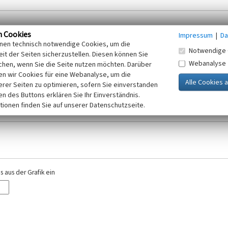
n Cookies
Impressum
|
Da
inen technisch notwendige Cookies, um die
Notwendige 
it der Seiten sicherzustellen. Diesen können Sie
Webanalyse
chen, wenn Sie die Seite nutzen möchten. Darüber
r E-Mail-Adresse. Ihre Angaben werden ausschließlich im Rahmen der KuLaDig-
n wir Cookies für eine Webanalyse, um die
iften des Telemediengesetzes, des Datenschutzgesetzes NRW und der seit dem
erer Seiten zu optimieren, sofern Sie einverstanden
elt, beachten Sie bitte unsere Hinweise zum
ken des Buttons erklären Sie Ihr Einverständnis.
Datenschutz
.
tionen finden Sie auf unserer Datenschutzseite.
 aus der Grafik ein