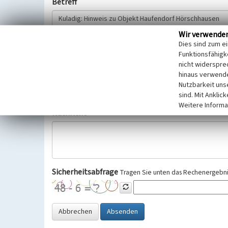
Betreff
Wir verwende
Hinweisgeber
Dies sind zum e
Funktionsfähigke
nicht widerspre
Wir bitten Sie um freiwillige Angabe Ihres Namens und Ihre
hinaus verwende
Selbstverständlich werden diese entsprechend der Vorschr
Nutzbarkeit uns
Datenschutzgrundverordnung (EU-DSGVO) vertraulich behand
sind. Mit Anklic
Weitere Informa
Nachricht
Sicherheitsabfrage
Tragen Sie unten das Rechenergebnis
Abbrechen
Absenden