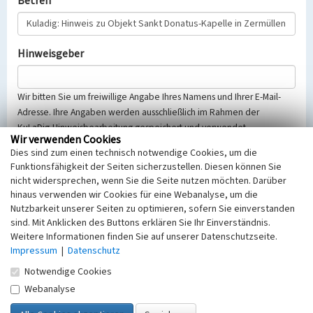
Betreff
Hinweisgeber
Wir bitten Sie um freiwillige Angabe Ihres Namens und Ihrer E-Mail-
Adresse. Ihre Angaben werden ausschließlich im Rahmen der
KuLaDig-Hinweisbearbeitung gespeichert und verwendet.
Wir verwenden Cookies
Selbstverständlich werden diese entsprechend der Vorschriften des
Dies sind zum einen technisch notwendige Cookies, um die
Telemediengesetzes, des Datenschutzgesetzes NRW und der seit
Funktionsfähigkeit der Seiten sicherzustellen. Diesen können Sie
dem 25.05.2018 gültigen Europäischen Datenschutzgrundverordnung
nicht widersprechen, wenn Sie die Seite nutzen möchten. Darüber
(EU-DSGVO) vertraulich behandelt, beachten Sie bitte unsere
hinaus verwenden wir Cookies für eine Webanalyse, um die
Hinweise zum
Datenschutz
.
Nutzbarkeit unserer Seiten zu optimieren, sofern Sie einverstanden
sind. Mit Anklicken des Buttons erklären Sie Ihr Einverständnis.
Nachricht
Weitere Informationen finden Sie auf unserer Datenschutzseite.
Impressum
|
Datenschutz
Notwendige Cookies
Webanalyse
Sicherheitsabfrage
Tragen Sie unten das Rechenergebnis aus der