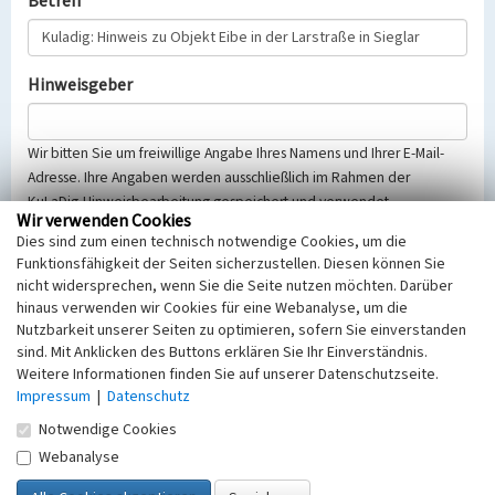
Betreff
Hinweisgeber
Wir bitten Sie um freiwillige Angabe Ihres Namens und Ihrer E-Mail-
Adresse. Ihre Angaben werden ausschließlich im Rahmen der
KuLaDig-Hinweisbearbeitung gespeichert und verwendet.
Wir verwenden Cookies
Selbstverständlich werden diese entsprechend der Vorschriften des
Dies sind zum einen technisch notwendige Cookies, um die
Telemediengesetzes, des Datenschutzgesetzes NRW und der seit
Funktionsfähigkeit der Seiten sicherzustellen. Diesen können Sie
dem 25.05.2018 gültigen Europäischen Datenschutzgrundverordnung
nicht widersprechen, wenn Sie die Seite nutzen möchten. Darüber
(EU-DSGVO) vertraulich behandelt, beachten Sie bitte unsere
hinaus verwenden wir Cookies für eine Webanalyse, um die
Hinweise zum
Datenschutz
.
Nutzbarkeit unserer Seiten zu optimieren, sofern Sie einverstanden
sind. Mit Anklicken des Buttons erklären Sie Ihr Einverständnis.
Nachricht
Weitere Informationen finden Sie auf unserer Datenschutzseite.
Impressum
|
Datenschutz
Notwendige Cookies
Webanalyse
Sicherheitsabfrage
Tragen Sie unten das Rechenergebnis aus der