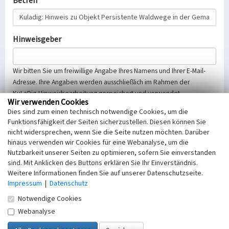
Betreff
Hinweisgeber
Wir bitten Sie um freiwillige Angabe Ihres Namens und Ihrer E-Mail-
Adresse. Ihre Angaben werden ausschließlich im Rahmen der
KuLaDig-Hinweisbearbeitung gespeichert und verwendet.
Wir verwenden Cookies
Selbstverständlich werden diese entsprechend der Vorschriften des
Dies sind zum einen technisch notwendige Cookies, um die
Telemediengesetzes, des Datenschutzgesetzes NRW und der seit
Funktionsfähigkeit der Seiten sicherzustellen. Diesen können Sie
dem 25.05.2018 gültigen Europäischen Datenschutzgrundverordnung
nicht widersprechen, wenn Sie die Seite nutzen möchten. Darüber
(EU-DSGVO) vertraulich behandelt, beachten Sie bitte unsere
hinaus verwenden wir Cookies für eine Webanalyse, um die
Hinweise zum
Datenschutz
.
Nutzbarkeit unserer Seiten zu optimieren, sofern Sie einverstanden
sind. Mit Anklicken des Buttons erklären Sie Ihr Einverständnis.
Nachricht
Weitere Informationen finden Sie auf unserer Datenschutzseite.
Impressum
|
Datenschutz
Notwendige Cookies
Webanalyse
Sicherheitsabfrage
Tragen Sie unten das Rechenergebnis aus der