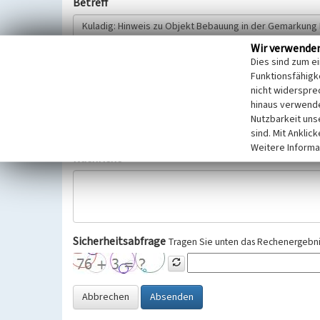
Betreff
Wir verwende
Hinweisgeber
Dies sind zum e
Funktionsfähigke
nicht widerspre
Wir bitten Sie um freiwillige Angabe Ihres Namens und Ihre
hinaus verwende
Selbstverständlich werden diese entsprechend der Vorschr
Nutzbarkeit uns
Datenschutzgrundverordnung (EU-DSGVO) vertraulich behand
sind. Mit Anklic
Weitere Informa
Nachricht
Sicherheitsabfrage
Tragen Sie unten das Rechenergebnis
Abbrechen
Absenden