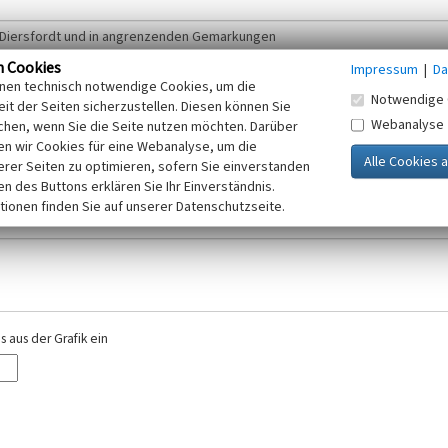
n Cookies
Impressum
|
Da
inen technisch notwendige Cookies, um die
Notwendige 
it der Seiten sicherzustellen. Diesen können Sie
Webanalyse
chen, wenn Sie die Seite nutzen möchten. Darüber
r E-Mail-Adresse. Ihre Angaben werden ausschließlich im Rahmen der KuLaDig-
n wir Cookies für eine Webanalyse, um die
iften des Telemediengesetzes, des Datenschutzgesetzes NRW und der seit dem
erer Seiten zu optimieren, sofern Sie einverstanden
elt, beachten Sie bitte unsere Hinweise zum
ken des Buttons erklären Sie Ihr Einverständnis.
Datenschutz
.
tionen finden Sie auf unserer Datenschutzseite.
 aus der Grafik ein