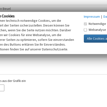
n Cookies
Impressum
|
Da
inen technisch notwendige Cookies, um die
Notwendige 
it der Seiten sicherzustellen. Diesen können Sie
Webanalyse
chen, wenn Sie die Seite nutzen möchten. Darüber
r E-Mail-Adresse. Ihre Angaben werden ausschließlich im Rahmen der KuLaDig-
n wir Cookies für eine Webanalyse, um die
iften des Telemediengesetzes, des Datenschutzgesetzes NRW und der seit dem
erer Seiten zu optimieren, sofern Sie einverstanden
elt, beachten Sie bitte unsere Hinweise zum
ken des Buttons erklären Sie Ihr Einverständnis.
Datenschutz
.
tionen finden Sie auf unserer Datenschutzseite.
 aus der Grafik ein