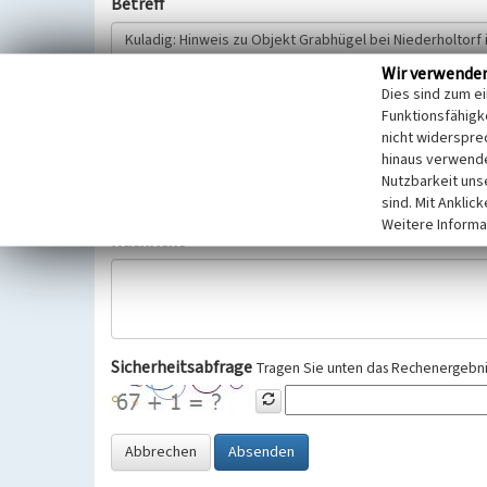
Betreff
Wir verwende
Hinweisgeber
Dies sind zum e
Funktionsfähigke
nicht widerspre
Wir bitten Sie um freiwillige Angabe Ihres Namens und Ihre
hinaus verwende
Selbstverständlich werden diese entsprechend der Vorschr
Nutzbarkeit uns
Datenschutzgrundverordnung (EU-DSGVO) vertraulich behand
sind. Mit Anklic
Weitere Informa
Nachricht
Sicherheitsabfrage
Tragen Sie unten das Rechenergebnis
Abbrechen
Absenden