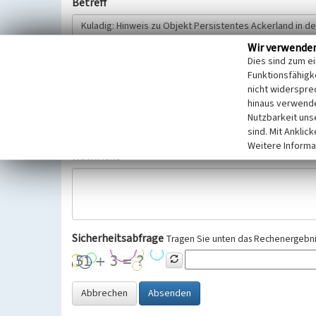
Betreff
Wir verwende
Hinweisgeber
Dies sind zum e
Funktionsfähigke
nicht widerspre
Wir bitten Sie um freiwillige Angabe Ihres Namens und Ihre
hinaus verwende
Selbstverständlich werden diese entsprechend der Vorschr
Nutzbarkeit uns
Datenschutzgrundverordnung (EU-DSGVO) vertraulich behand
sind. Mit Anklic
Weitere Informa
Nachricht
Sicherheitsabfrage
Tragen Sie unten das Rechenergebnis
Abbrechen
Absenden