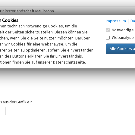
n Cookies
Impressum
|
Da
inen technisch notwendige Cookies, um die
Notwendige 
it der Seiten sicherzustellen. Diesen können Sie
Webanalyse
chen, wenn Sie die Seite nutzen möchten. Darüber
r E-Mail-Adresse. Ihre Angaben werden ausschließlich im Rahmen der KuLaDig-
n wir Cookies für eine Webanalyse, um die
iften des Telemediengesetzes, des Datenschutzgesetzes NRW und der seit dem
erer Seiten zu optimieren, sofern Sie einverstanden
elt, beachten Sie bitte unsere Hinweise zum
ken des Buttons erklären Sie Ihr Einverständnis.
Datenschutz
.
tionen finden Sie auf unserer Datenschutzseite.
 aus der Grafik ein