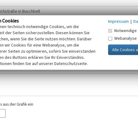
n Cookies
Impressum
|
Da
inen technisch notwendige Cookies, um die
Notwendige 
it der Seiten sicherzustellen. Diesen können Sie
Webanalyse
chen, wenn Sie die Seite nutzen möchten. Darüber
r E-Mail-Adresse. Ihre Angaben werden ausschließlich im Rahmen der KuLaDig-
n wir Cookies für eine Webanalyse, um die
iften des Telemediengesetzes, des Datenschutzgesetzes NRW und der seit dem
erer Seiten zu optimieren, sofern Sie einverstanden
elt, beachten Sie bitte unsere Hinweise zum
ken des Buttons erklären Sie Ihr Einverständnis.
Datenschutz
.
tionen finden Sie auf unserer Datenschutzseite.
 aus der Grafik ein