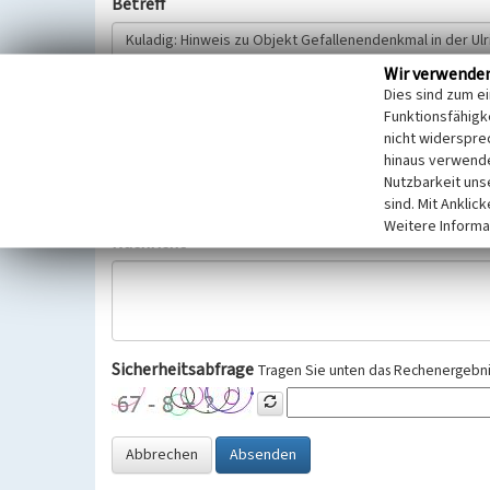
Betreff
Wir verwende
Hinweisgeber
Dies sind zum e
Funktionsfähigke
nicht widerspre
Wir bitten Sie um freiwillige Angabe Ihres Namens und Ihre
hinaus verwende
Selbstverständlich werden diese entsprechend der Vorschr
Nutzbarkeit uns
Datenschutzgrundverordnung (EU-DSGVO) vertraulich behand
sind. Mit Anklic
Weitere Informa
Nachricht
Sicherheitsabfrage
Tragen Sie unten das Rechenergebnis
Abbrechen
Absenden