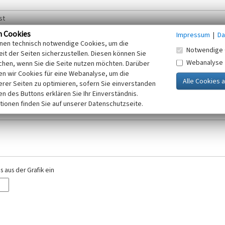
n Cookies
Impressum
|
Da
inen technisch notwendige Cookies, um die
Notwendige 
it der Seiten sicherzustellen. Diesen können Sie
Webanalyse
chen, wenn Sie die Seite nutzen möchten. Darüber
r E-Mail-Adresse. Ihre Angaben werden ausschließlich im Rahmen der KuLaDig-
n wir Cookies für eine Webanalyse, um die
iften des Telemediengesetzes, des Datenschutzgesetzes NRW und der seit dem
erer Seiten zu optimieren, sofern Sie einverstanden
elt, beachten Sie bitte unsere Hinweise zum
ken des Buttons erklären Sie Ihr Einverständnis.
Datenschutz
.
tionen finden Sie auf unserer Datenschutzseite.
 aus der Grafik ein