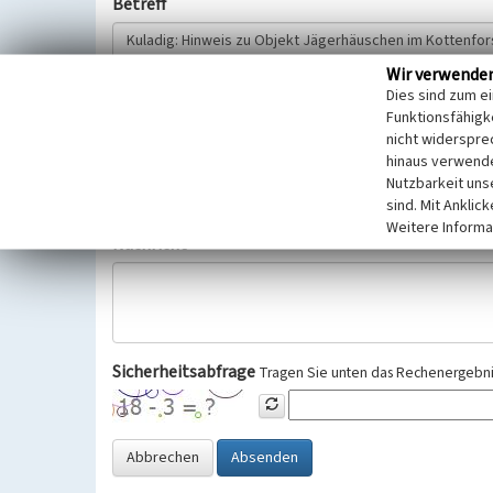
Betreff
Wir verwende
Hinweisgeber
Dies sind zum e
Funktionsfähigke
nicht widerspre
Wir bitten Sie um freiwillige Angabe Ihres Namens und Ihre
hinaus verwende
Selbstverständlich werden diese entsprechend der Vorschr
Nutzbarkeit uns
Datenschutzgrundverordnung (EU-DSGVO) vertraulich behand
sind. Mit Anklic
Weitere Informa
Nachricht
Sicherheitsabfrage
Tragen Sie unten das Rechenergebnis
Abbrechen
Absenden