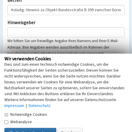
Betreff
Hinweisgeber
Wir bitten Sie um freiwillige Angabe Ihres Namens und Ihrer E-Mail-
Adresse. Ihre Angaben werden ausschließlich im Rahmen der
KuLaDig-Hinweisbearbeitung gespeichert und verwendet.
Wir verwenden Cookies
Selbstverständlich werden diese entsprechend der Vorschriften des
Dies sind zum einen technisch notwendige Cookies, um die
Telemediengesetzes, des Datenschutzgesetzes NRW und der seit
Funktionsfähigkeit der Seiten sicherzustellen. Diesen können Sie
dem 25.05.2018 gültigen Europäischen Datenschutzgrundverordnung
nicht widersprechen, wenn Sie die Seite nutzen möchten. Darüber
(EU-DSGVO) vertraulich behandelt, beachten Sie bitte unsere
hinaus verwenden wir Cookies für eine Webanalyse, um die
Hinweise zum
Datenschutz
.
Nutzbarkeit unserer Seiten zu optimieren, sofern Sie einverstanden
sind. Mit Anklicken des Buttons erklären Sie Ihr Einverständnis.
Nachricht
Weitere Informationen finden Sie auf unserer Datenschutzseite.
Impressum
|
Datenschutz
Notwendige Cookies
Webanalyse
Sicherheitsabfrage
Tragen Sie unten das Rechenergebnis aus der