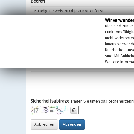
Betreff
Wir verwende
Hinweisgeber
Dies sind zum e
Funktionsfähigke
nicht widerspre
Wir bitten Sie um freiwillige Angabe Ihres Namens und Ihre
hinaus verwende
Selbstverständlich werden diese entsprechend der Vorschr
Nutzbarkeit uns
Datenschutzgrundverordnung (EU-DSGVO) vertraulich behand
sind. Mit Anklic
Weitere Informa
Nachricht
Sicherheitsabfrage
Tragen Sie unten das Rechenergebnis
Abbrechen
Absenden