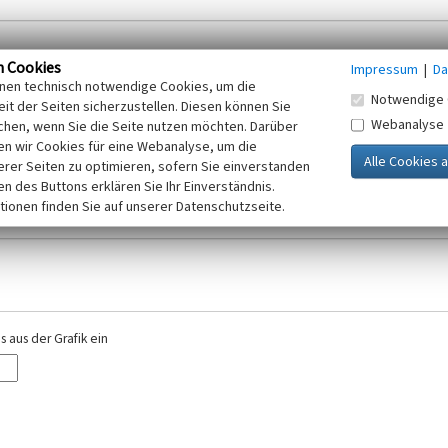
n Cookies
Impressum
|
Da
inen technisch notwendige Cookies, um die
Notwendige 
it der Seiten sicherzustellen. Diesen können Sie
Webanalyse
chen, wenn Sie die Seite nutzen möchten. Darüber
r E-Mail-Adresse. Ihre Angaben werden ausschließlich im Rahmen der KuLaDig-
n wir Cookies für eine Webanalyse, um die
iften des Telemediengesetzes, des Datenschutzgesetzes NRW und der seit dem
erer Seiten zu optimieren, sofern Sie einverstanden
elt, beachten Sie bitte unsere Hinweise zum
ken des Buttons erklären Sie Ihr Einverständnis.
Datenschutz
.
tionen finden Sie auf unserer Datenschutzseite.
 aus der Grafik ein