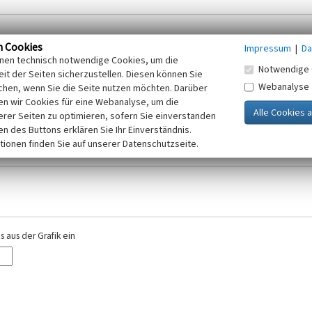
n Cookies
Impressum
|
Da
inen technisch notwendige Cookies, um die
Notwendige 
it der Seiten sicherzustellen. Diesen können Sie
Webanalyse
chen, wenn Sie die Seite nutzen möchten. Darüber
r E-Mail-Adresse. Ihre Angaben werden ausschließlich im Rahmen der KuLaDig-
n wir Cookies für eine Webanalyse, um die
iften des Telemediengesetzes, des Datenschutzgesetzes NRW und der seit dem
erer Seiten zu optimieren, sofern Sie einverstanden
elt, beachten Sie bitte unsere Hinweise zum
ken des Buttons erklären Sie Ihr Einverständnis.
Datenschutz
.
tionen finden Sie auf unserer Datenschutzseite.
 aus der Grafik ein