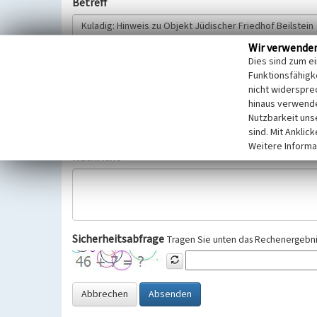
Betreff
Wir verwende
Hinweisgeber
Dies sind zum e
Funktionsfähigke
nicht widerspre
Wir bitten Sie um freiwillige Angabe Ihres Namens und Ihre
hinaus verwende
Selbstverständlich werden diese entsprechend der Vorschr
Nutzbarkeit uns
Datenschutzgrundverordnung (EU-DSGVO) vertraulich behand
sind. Mit Anklic
Weitere Informa
Nachricht
Sicherheitsabfrage
Tragen Sie unten das Rechenergebnis
Abbrechen
Absenden