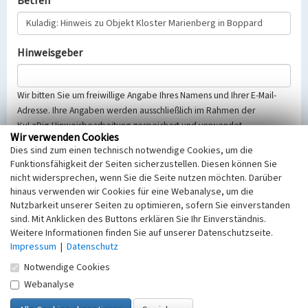
Betreff
Hinweisgeber
Wir bitten Sie um freiwillige Angabe Ihres Namens und Ihrer E-Mail-
Adresse. Ihre Angaben werden ausschließlich im Rahmen der
KuLaDig-Hinweisbearbeitung gespeichert und verwendet.
Wir verwenden Cookies
Selbstverständlich werden diese entsprechend der Vorschriften des
Dies sind zum einen technisch notwendige Cookies, um die
Telemediengesetzes, des Datenschutzgesetzes NRW und der seit
Funktionsfähigkeit der Seiten sicherzustellen. Diesen können Sie
dem 25.05.2018 gültigen Europäischen Datenschutzgrundverordnung
nicht widersprechen, wenn Sie die Seite nutzen möchten. Darüber
(EU-DSGVO) vertraulich behandelt, beachten Sie bitte unsere
hinaus verwenden wir Cookies für eine Webanalyse, um die
Hinweise zum
Datenschutz
.
Nutzbarkeit unserer Seiten zu optimieren, sofern Sie einverstanden
sind. Mit Anklicken des Buttons erklären Sie Ihr Einverständnis.
Nachricht
Weitere Informationen finden Sie auf unserer Datenschutzseite.
Impressum
|
Datenschutz
Notwendige Cookies
Webanalyse
Sicherheitsabfrage
Tragen Sie unten das Rechenergebnis aus der