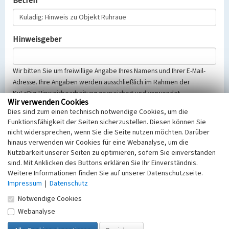
Betreff
Hinweisgeber
Wir bitten Sie um freiwillige Angabe Ihres Namens und Ihrer E-Mail-
Adresse. Ihre Angaben werden ausschließlich im Rahmen der
KuLaDig-Hinweisbearbeitung gespeichert und verwendet.
Wir verwenden Cookies
Selbstverständlich werden diese entsprechend der Vorschriften des
Dies sind zum einen technisch notwendige Cookies, um die
Telemediengesetzes, des Datenschutzgesetzes NRW und der seit
Funktionsfähigkeit der Seiten sicherzustellen. Diesen können Sie
dem 25.05.2018 gültigen Europäischen Datenschutzgrundverordnung
nicht widersprechen, wenn Sie die Seite nutzen möchten. Darüber
(EU-DSGVO) vertraulich behandelt, beachten Sie bitte unsere
hinaus verwenden wir Cookies für eine Webanalyse, um die
Hinweise zum
Datenschutz
.
Nutzbarkeit unserer Seiten zu optimieren, sofern Sie einverstanden
sind. Mit Anklicken des Buttons erklären Sie Ihr Einverständnis.
Nachricht
Weitere Informationen finden Sie auf unserer Datenschutzseite.
Impressum
|
Datenschutz
Notwendige Cookies
Webanalyse
Sicherheitsabfrage
Tragen Sie unten das Rechenergebnis aus der