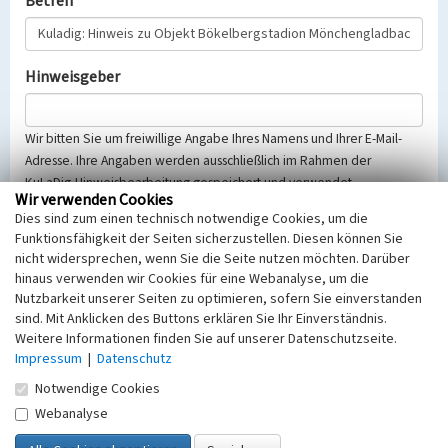
Betreff
Hinweisgeber
Wir bitten Sie um freiwillige Angabe Ihres Namens und Ihrer E-Mail-
Adresse. Ihre Angaben werden ausschließlich im Rahmen der
KuLaDig-Hinweisbearbeitung gespeichert und verwendet.
Wir verwenden Cookies
Selbstverständlich werden diese entsprechend der Vorschriften des
Dies sind zum einen technisch notwendige Cookies, um die
Telemediengesetzes, des Datenschutzgesetzes NRW und der seit
Funktionsfähigkeit der Seiten sicherzustellen. Diesen können Sie
dem 25.05.2018 gültigen Europäischen Datenschutzgrundverordnung
nicht widersprechen, wenn Sie die Seite nutzen möchten. Darüber
(EU-DSGVO) vertraulich behandelt, beachten Sie bitte unsere
hinaus verwenden wir Cookies für eine Webanalyse, um die
Hinweise zum
Datenschutz
.
Nutzbarkeit unserer Seiten zu optimieren, sofern Sie einverstanden
sind. Mit Anklicken des Buttons erklären Sie Ihr Einverständnis.
Nachricht
Weitere Informationen finden Sie auf unserer Datenschutzseite.
Impressum
|
Datenschutz
Notwendige Cookies
Webanalyse
Sicherheitsabfrage
Tragen Sie unten das Rechenergebnis aus der