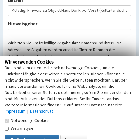
Betreff
Hinweisgeber
Wir bitten Sie um freiwillige Angabe Ihres Namens und Ihrer E-Mail-
Adresse. Ihre Angaben werden ausschließlich im Rahmen der
KuLaDig-Hinweisbearbeitung gespeichert und verwendet.
Wir verwenden Cookies
Selbstverständlich werden diese entsprechend der Vorschriften des
Dies sind zum einen technisch notwendige Cookies, um die
Telemediengesetzes, des Datenschutzgesetzes NRW und der seit
Funktionsfähigkeit der Seiten sicherzustellen. Diesen können Sie
dem 25.05.2018 gültigen Europäischen Datenschutzgrundverordnung
nicht widersprechen, wenn Sie die Seite nutzen möchten. Darüber
(EU-DSGVO) vertraulich behandelt, beachten Sie bitte unsere
hinaus verwenden wir Cookies für eine Webanalyse, um die
Hinweise zum
Datenschutz
.
Nutzbarkeit unserer Seiten zu optimieren, sofern Sie einverstanden
sind. Mit Anklicken des Buttons erklären Sie Ihr Einverständnis.
Nachricht
Weitere Informationen finden Sie auf unserer Datenschutzseite.
Impressum
|
Datenschutz
Notwendige Cookies
Webanalyse
Sicherheitsabfrage
Tragen Sie unten das Rechenergebnis aus der