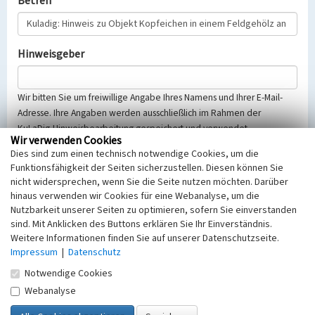
Betreff
Hinweisgeber
Wir bitten Sie um freiwillige Angabe Ihres Namens und Ihrer E-Mail-
Adresse. Ihre Angaben werden ausschließlich im Rahmen der
KuLaDig-Hinweisbearbeitung gespeichert und verwendet.
Wir verwenden Cookies
Selbstverständlich werden diese entsprechend der Vorschriften des
Dies sind zum einen technisch notwendige Cookies, um die
Telemediengesetzes, des Datenschutzgesetzes NRW und der seit
Funktionsfähigkeit der Seiten sicherzustellen. Diesen können Sie
dem 25.05.2018 gültigen Europäischen Datenschutzgrundverordnung
nicht widersprechen, wenn Sie die Seite nutzen möchten. Darüber
(EU-DSGVO) vertraulich behandelt, beachten Sie bitte unsere
hinaus verwenden wir Cookies für eine Webanalyse, um die
Hinweise zum
Datenschutz
.
Nutzbarkeit unserer Seiten zu optimieren, sofern Sie einverstanden
sind. Mit Anklicken des Buttons erklären Sie Ihr Einverständnis.
Nachricht
Weitere Informationen finden Sie auf unserer Datenschutzseite.
Impressum
|
Datenschutz
Notwendige Cookies
Webanalyse
Sicherheitsabfrage
Tragen Sie unten das Rechenergebnis aus der