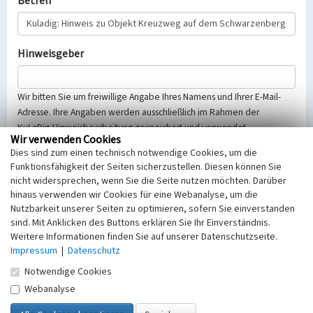
Betreff
Hinweisgeber
Wir bitten Sie um freiwillige Angabe Ihres Namens und Ihrer E-Mail-
Adresse. Ihre Angaben werden ausschließlich im Rahmen der
KuLaDig-Hinweisbearbeitung gespeichert und verwendet.
Wir verwenden Cookies
Selbstverständlich werden diese entsprechend der Vorschriften des
Dies sind zum einen technisch notwendige Cookies, um die
Telemediengesetzes, des Datenschutzgesetzes NRW und der seit
Funktionsfähigkeit der Seiten sicherzustellen. Diesen können Sie
dem 25.05.2018 gültigen Europäischen Datenschutzgrundverordnung
nicht widersprechen, wenn Sie die Seite nutzen möchten. Darüber
(EU-DSGVO) vertraulich behandelt, beachten Sie bitte unsere
hinaus verwenden wir Cookies für eine Webanalyse, um die
Hinweise zum
Datenschutz
.
Nutzbarkeit unserer Seiten zu optimieren, sofern Sie einverstanden
sind. Mit Anklicken des Buttons erklären Sie Ihr Einverständnis.
Nachricht
Weitere Informationen finden Sie auf unserer Datenschutzseite.
Impressum
|
Datenschutz
Notwendige Cookies
Webanalyse
Sicherheitsabfrage
Tragen Sie unten das Rechenergebnis aus der