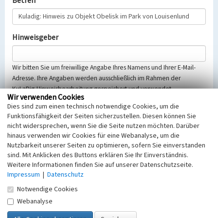
Betreff
Hinweisgeber
Wir bitten Sie um freiwillige Angabe Ihres Namens und Ihrer E-Mail-
Adresse. Ihre Angaben werden ausschließlich im Rahmen der
KuLaDig-Hinweisbearbeitung gespeichert und verwendet.
Wir verwenden Cookies
Selbstverständlich werden diese entsprechend der Vorschriften des
Dies sind zum einen technisch notwendige Cookies, um die
Telemediengesetzes, des Datenschutzgesetzes NRW und der seit
Funktionsfähigkeit der Seiten sicherzustellen. Diesen können Sie
dem 25.05.2018 gültigen Europäischen Datenschutzgrundverordnung
nicht widersprechen, wenn Sie die Seite nutzen möchten. Darüber
(EU-DSGVO) vertraulich behandelt, beachten Sie bitte unsere
hinaus verwenden wir Cookies für eine Webanalyse, um die
Hinweise zum
Datenschutz
.
Nutzbarkeit unserer Seiten zu optimieren, sofern Sie einverstanden
sind. Mit Anklicken des Buttons erklären Sie Ihr Einverständnis.
Nachricht
Weitere Informationen finden Sie auf unserer Datenschutzseite.
Impressum
|
Datenschutz
Notwendige Cookies
Webanalyse
Sicherheitsabfrage
Tragen Sie unten das Rechenergebnis aus der