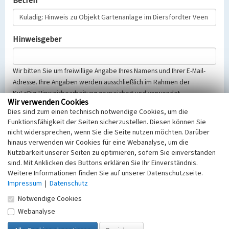
Betreff
Hinweisgeber
Wir bitten Sie um freiwillige Angabe Ihres Namens und Ihrer E-Mail-
Adresse. Ihre Angaben werden ausschließlich im Rahmen der
KuLaDig-Hinweisbearbeitung gespeichert und verwendet.
Wir verwenden Cookies
Selbstverständlich werden diese entsprechend der Vorschriften des
Dies sind zum einen technisch notwendige Cookies, um die
Telemediengesetzes, des Datenschutzgesetzes NRW und der seit
Funktionsfähigkeit der Seiten sicherzustellen. Diesen können Sie
dem 25.05.2018 gültigen Europäischen Datenschutzgrundverordnung
nicht widersprechen, wenn Sie die Seite nutzen möchten. Darüber
(EU-DSGVO) vertraulich behandelt, beachten Sie bitte unsere
hinaus verwenden wir Cookies für eine Webanalyse, um die
Hinweise zum
Datenschutz
.
Nutzbarkeit unserer Seiten zu optimieren, sofern Sie einverstanden
sind. Mit Anklicken des Buttons erklären Sie Ihr Einverständnis.
Nachricht
Weitere Informationen finden Sie auf unserer Datenschutzseite.
Impressum
|
Datenschutz
Notwendige Cookies
Webanalyse
Sicherheitsabfrage
Tragen Sie unten das Rechenergebnis aus der