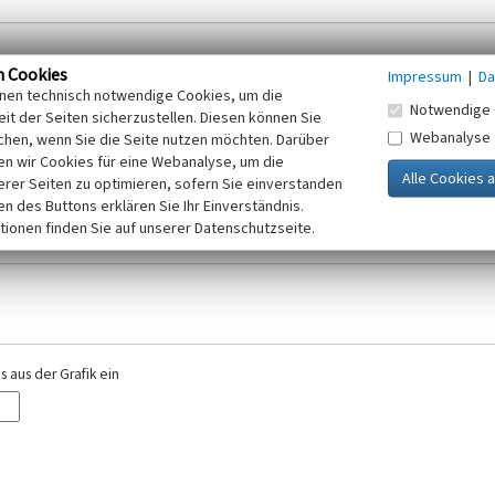
n Cookies
Impressum
|
Da
inen technisch notwendige Cookies, um die
Notwendige 
it der Seiten sicherzustellen. Diesen können Sie
Webanalyse
chen, wenn Sie die Seite nutzen möchten. Darüber
r E-Mail-Adresse. Ihre Angaben werden ausschließlich im Rahmen der KuLaDig-
n wir Cookies für eine Webanalyse, um die
iften des Telemediengesetzes, des Datenschutzgesetzes NRW und der seit dem
erer Seiten zu optimieren, sofern Sie einverstanden
elt, beachten Sie bitte unsere Hinweise zum
ken des Buttons erklären Sie Ihr Einverständnis.
Datenschutz
.
tionen finden Sie auf unserer Datenschutzseite.
 aus der Grafik ein