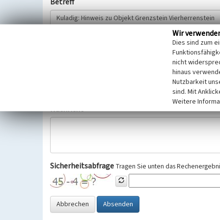
Betreff
Wir verwende
Hinweisgeber
Dies sind zum e
Funktionsfähigke
nicht widerspre
Wir bitten Sie um freiwillige Angabe Ihres Namens und Ihre
hinaus verwende
Selbstverständlich werden diese entsprechend der Vorschr
Nutzbarkeit uns
Datenschutzgrundverordnung (EU-DSGVO) vertraulich behand
sind. Mit Anklic
Weitere Informa
Nachricht
Sicherheitsabfrage
Tragen Sie unten das Rechenergebnis
Abbrechen
Absenden