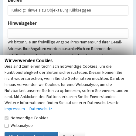
Betreff
Hinweisgeber
Wir bitten Sie um freiwillige Angabe Ihres Namens und Ihrer E-Mail-
Adresse. Ihre Angaben werden ausschließlich im Rahmen der
KuLaDig-Hinweisbearbeitung gespeichert und verwendet.
Wir verwenden Cookies
Selbstverständlich werden diese entsprechend der Vorschriften des
Dies sind zum einen technisch notwendige Cookies, um die
Telemediengesetzes, des Datenschutzgesetzes NRW und der seit
Funktionsfähigkeit der Seiten sicherzustellen. Diesen können Sie
dem 25.05.2018 gültigen Europäischen Datenschutzgrundverordnung
nicht widersprechen, wenn Sie die Seite nutzen möchten. Darüber
(EU-DSGVO) vertraulich behandelt, beachten Sie bitte unsere
hinaus verwenden wir Cookies für eine Webanalyse, um die
Hinweise zum
Datenschutz
.
Nutzbarkeit unserer Seiten zu optimieren, sofern Sie einverstanden
sind. Mit Anklicken des Buttons erklären Sie Ihr Einverständnis.
Nachricht
Weitere Informationen finden Sie auf unserer Datenschutzseite.
Impressum
|
Datenschutz
Notwendige Cookies
Webanalyse
Sicherheitsabfrage
Tragen Sie unten das Rechenergebnis aus der