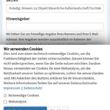
Betreff
Hinweisgeber
Wir bitten Sie um freiwillige Angabe Ihres Namens und Ihrer E-Mail-
Adresse. Ihre Angaben werden ausschließlich im Rahmen der
KuLaDig-Hinweisbearbeitung gespeichert und verwendet.
Wir verwenden Cookies
Selbstverständlich werden diese entsprechend der Vorschriften des
Dies sind zum einen technisch notwendige Cookies, um die
Telemediengesetzes, des Datenschutzgesetzes NRW und der seit
Funktionsfähigkeit der Seiten sicherzustellen. Diesen können Sie
dem 25.05.2018 gültigen Europäischen Datenschutzgrundverordnung
nicht widersprechen, wenn Sie die Seite nutzen möchten. Darüber
(EU-DSGVO) vertraulich behandelt, beachten Sie bitte unsere
hinaus verwenden wir Cookies für eine Webanalyse, um die
Hinweise zum
Datenschutz
.
Nutzbarkeit unserer Seiten zu optimieren, sofern Sie einverstanden
sind. Mit Anklicken des Buttons erklären Sie Ihr Einverständnis.
Nachricht
Weitere Informationen finden Sie auf unserer Datenschutzseite.
Impressum
|
Datenschutz
Notwendige Cookies
Webanalyse
Sicherheitsabfrage
Tragen Sie unten das Rechenergebnis aus der