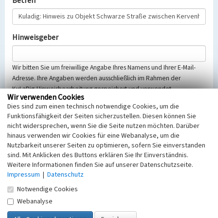
Betreff
Hinweisgeber
Wir bitten Sie um freiwillige Angabe Ihres Namens und Ihrer E-Mail-
Adresse. Ihre Angaben werden ausschließlich im Rahmen der
KuLaDig-Hinweisbearbeitung gespeichert und verwendet.
Wir verwenden Cookies
Selbstverständlich werden diese entsprechend der Vorschriften des
Dies sind zum einen technisch notwendige Cookies, um die
Telemediengesetzes, des Datenschutzgesetzes NRW und der seit
Funktionsfähigkeit der Seiten sicherzustellen. Diesen können Sie
dem 25.05.2018 gültigen Europäischen Datenschutzgrundverordnung
nicht widersprechen, wenn Sie die Seite nutzen möchten. Darüber
(EU-DSGVO) vertraulich behandelt, beachten Sie bitte unsere
hinaus verwenden wir Cookies für eine Webanalyse, um die
Hinweise zum
Datenschutz
.
Nutzbarkeit unserer Seiten zu optimieren, sofern Sie einverstanden
sind. Mit Anklicken des Buttons erklären Sie Ihr Einverständnis.
Nachricht
Weitere Informationen finden Sie auf unserer Datenschutzseite.
Impressum
|
Datenschutz
Notwendige Cookies
Webanalyse
Sicherheitsabfrage
Tragen Sie unten das Rechenergebnis aus der