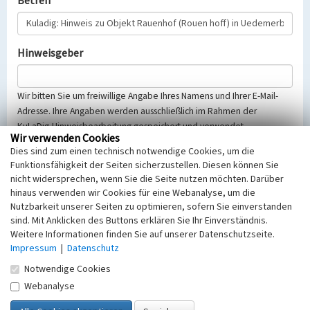
Betreff
Hinweisgeber
Wir bitten Sie um freiwillige Angabe Ihres Namens und Ihrer E-Mail-
Adresse. Ihre Angaben werden ausschließlich im Rahmen der
KuLaDig-Hinweisbearbeitung gespeichert und verwendet.
Wir verwenden Cookies
Selbstverständlich werden diese entsprechend der Vorschriften des
Dies sind zum einen technisch notwendige Cookies, um die
Telemediengesetzes, des Datenschutzgesetzes NRW und der seit
Funktionsfähigkeit der Seiten sicherzustellen. Diesen können Sie
dem 25.05.2018 gültigen Europäischen Datenschutzgrundverordnung
nicht widersprechen, wenn Sie die Seite nutzen möchten. Darüber
(EU-DSGVO) vertraulich behandelt, beachten Sie bitte unsere
hinaus verwenden wir Cookies für eine Webanalyse, um die
Hinweise zum
Datenschutz
.
Nutzbarkeit unserer Seiten zu optimieren, sofern Sie einverstanden
sind. Mit Anklicken des Buttons erklären Sie Ihr Einverständnis.
Nachricht
Weitere Informationen finden Sie auf unserer Datenschutzseite.
Impressum
|
Datenschutz
Notwendige Cookies
Webanalyse
Sicherheitsabfrage
Tragen Sie unten das Rechenergebnis aus der