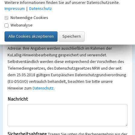
Betreff
Weitere Informationen finden Sie auf unserer Datenschutzseite.
Impressum
|
Datenschutz
Notwendige Cookies
Hinweisgeber
Webanalyse
Wir bitten Sie um freiwillige Angabe Ihres Namens und Ihrer E-Mail-
Adresse. Ihre Angaben werden ausschließlich im Rahmen der
KuLaDig-Hinweisbearbeitung gespeichert und verwendet.
Selbstverständlich werden diese entsprechend der Vorschriften des
Telemediengesetzes, des Datenschutzgesetzes NRW und der seit
dem 25.05.2018 gültigen Europäischen Datenschutzgrundverordnung
(EU-DSGVO) vertraulich behandelt, beachten Sie bitte unsere
Hinweise zum
Datenschutz
.
Nachricht
Sicherheitsabfrage
Tragen Sie unten das Rechenergebnis aus der