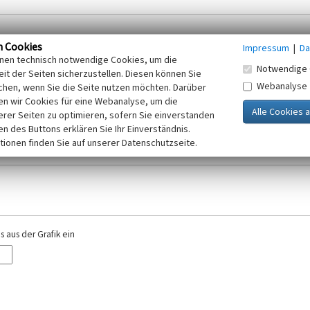
n Cookies
Impressum
|
Da
inen technisch notwendige Cookies, um die
Notwendige 
it der Seiten sicherzustellen. Diesen können Sie
Webanalyse
chen, wenn Sie die Seite nutzen möchten. Darüber
r E-Mail-Adresse. Ihre Angaben werden ausschließlich im Rahmen der KuLaDig-
n wir Cookies für eine Webanalyse, um die
iften des Telemediengesetzes, des Datenschutzgesetzes NRW und der seit dem
erer Seiten zu optimieren, sofern Sie einverstanden
elt, beachten Sie bitte unsere Hinweise zum
ken des Buttons erklären Sie Ihr Einverständnis.
Datenschutz
.
tionen finden Sie auf unserer Datenschutzseite.
 aus der Grafik ein