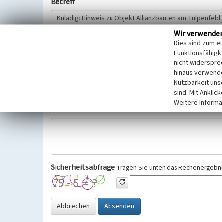
Betreff
Wir verwende
Hinweisgeber
Dies sind zum e
Funktionsfähigke
nicht widerspre
Wir bitten Sie um freiwillige Angabe Ihres Namens und Ihre
hinaus verwende
Selbstverständlich werden diese entsprechend der Vorschr
Nutzbarkeit uns
Datenschutzgrundverordnung (EU-DSGVO) vertraulich behand
sind. Mit Anklic
Weitere Informa
Nachricht
Sicherheitsabfrage
Tragen Sie unten das Rechenergebnis
Abbrechen
Absenden