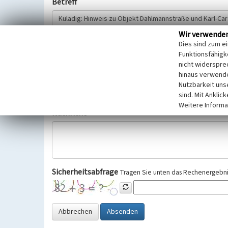
Betreff
Wir verwende
Hinweisgeber
Dies sind zum e
Funktionsfähigke
nicht widerspre
Wir bitten Sie um freiwillige Angabe Ihres Namens und Ihre
hinaus verwende
Selbstverständlich werden diese entsprechend der Vorschr
Nutzbarkeit uns
Datenschutzgrundverordnung (EU-DSGVO) vertraulich behand
sind. Mit Anklic
Weitere Informa
Nachricht
Sicherheitsabfrage
Tragen Sie unten das Rechenergebnis
Abbrechen
Absenden