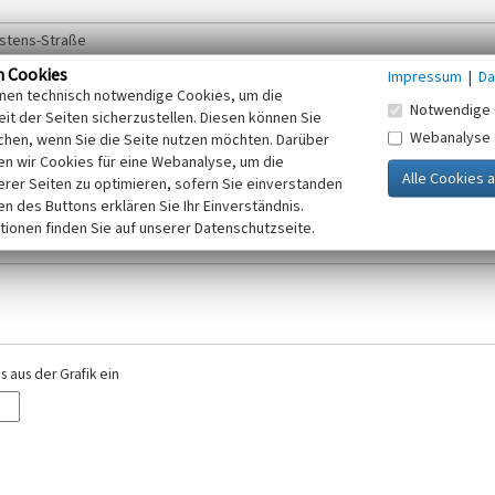
n Cookies
Impressum
|
Da
inen technisch notwendige Cookies, um die
Notwendige 
it der Seiten sicherzustellen. Diesen können Sie
Webanalyse
chen, wenn Sie die Seite nutzen möchten. Darüber
r E-Mail-Adresse. Ihre Angaben werden ausschließlich im Rahmen der KuLaDig-
n wir Cookies für eine Webanalyse, um die
iften des Telemediengesetzes, des Datenschutzgesetzes NRW und der seit dem
erer Seiten zu optimieren, sofern Sie einverstanden
elt, beachten Sie bitte unsere Hinweise zum
ken des Buttons erklären Sie Ihr Einverständnis.
Datenschutz
.
tionen finden Sie auf unserer Datenschutzseite.
 aus der Grafik ein