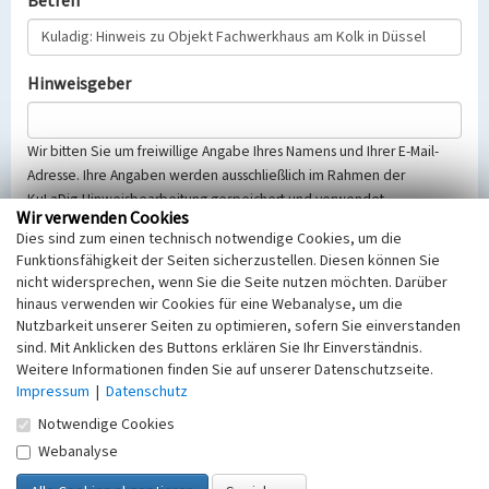
Betreff
Hinweisgeber
Wir bitten Sie um freiwillige Angabe Ihres Namens und Ihrer E-Mail-
Adresse. Ihre Angaben werden ausschließlich im Rahmen der
KuLaDig-Hinweisbearbeitung gespeichert und verwendet.
Wir verwenden Cookies
Selbstverständlich werden diese entsprechend der Vorschriften des
Dies sind zum einen technisch notwendige Cookies, um die
Telemediengesetzes, des Datenschutzgesetzes NRW und der seit
Funktionsfähigkeit der Seiten sicherzustellen. Diesen können Sie
dem 25.05.2018 gültigen Europäischen Datenschutzgrundverordnung
nicht widersprechen, wenn Sie die Seite nutzen möchten. Darüber
(EU-DSGVO) vertraulich behandelt, beachten Sie bitte unsere
hinaus verwenden wir Cookies für eine Webanalyse, um die
Hinweise zum
Datenschutz
.
Nutzbarkeit unserer Seiten zu optimieren, sofern Sie einverstanden
sind. Mit Anklicken des Buttons erklären Sie Ihr Einverständnis.
Nachricht
Weitere Informationen finden Sie auf unserer Datenschutzseite.
Impressum
|
Datenschutz
Notwendige Cookies
Webanalyse
Sicherheitsabfrage
Tragen Sie unten das Rechenergebnis aus der