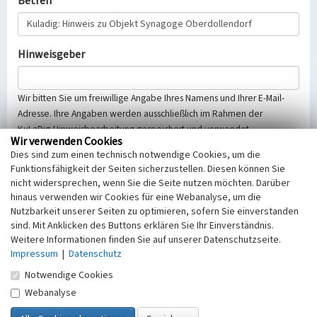
Betreff
Hinweisgeber
Wir bitten Sie um freiwillige Angabe Ihres Namens und Ihrer E-Mail-
Adresse. Ihre Angaben werden ausschließlich im Rahmen der
KuLaDig-Hinweisbearbeitung gespeichert und verwendet.
Wir verwenden Cookies
Selbstverständlich werden diese entsprechend der Vorschriften des
Dies sind zum einen technisch notwendige Cookies, um die
Telemediengesetzes, des Datenschutzgesetzes NRW und der seit
Funktionsfähigkeit der Seiten sicherzustellen. Diesen können Sie
dem 25.05.2018 gültigen Europäischen Datenschutzgrundverordnung
nicht widersprechen, wenn Sie die Seite nutzen möchten. Darüber
(EU-DSGVO) vertraulich behandelt, beachten Sie bitte unsere
hinaus verwenden wir Cookies für eine Webanalyse, um die
Hinweise zum
Datenschutz
.
Nutzbarkeit unserer Seiten zu optimieren, sofern Sie einverstanden
sind. Mit Anklicken des Buttons erklären Sie Ihr Einverständnis.
Nachricht
Weitere Informationen finden Sie auf unserer Datenschutzseite.
Impressum
|
Datenschutz
Notwendige Cookies
Webanalyse
Sicherheitsabfrage
Tragen Sie unten das Rechenergebnis aus der