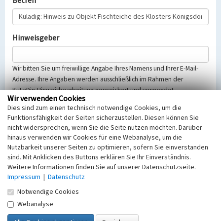
Betreff
Hinweisgeber
Wir bitten Sie um freiwillige Angabe Ihres Namens und Ihrer E-Mail-
Adresse. Ihre Angaben werden ausschließlich im Rahmen der
KuLaDig-Hinweisbearbeitung gespeichert und verwendet.
Wir verwenden Cookies
Selbstverständlich werden diese entsprechend der Vorschriften des
Dies sind zum einen technisch notwendige Cookies, um die
Telemediengesetzes, des Datenschutzgesetzes NRW und der seit
Funktionsfähigkeit der Seiten sicherzustellen. Diesen können Sie
dem 25.05.2018 gültigen Europäischen Datenschutzgrundverordnung
nicht widersprechen, wenn Sie die Seite nutzen möchten. Darüber
(EU-DSGVO) vertraulich behandelt, beachten Sie bitte unsere
hinaus verwenden wir Cookies für eine Webanalyse, um die
Hinweise zum
Datenschutz
.
Nutzbarkeit unserer Seiten zu optimieren, sofern Sie einverstanden
sind. Mit Anklicken des Buttons erklären Sie Ihr Einverständnis.
Nachricht
Weitere Informationen finden Sie auf unserer Datenschutzseite.
Impressum
|
Datenschutz
Notwendige Cookies
Webanalyse
Sicherheitsabfrage
Tragen Sie unten das Rechenergebnis aus der