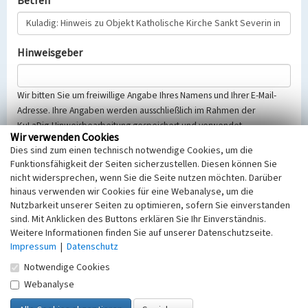
Betreff
Hinweisgeber
Wir bitten Sie um freiwillige Angabe Ihres Namens und Ihrer E-Mail-
Adresse. Ihre Angaben werden ausschließlich im Rahmen der
KuLaDig-Hinweisbearbeitung gespeichert und verwendet.
Wir verwenden Cookies
Selbstverständlich werden diese entsprechend der Vorschriften des
Dies sind zum einen technisch notwendige Cookies, um die
Telemediengesetzes, des Datenschutzgesetzes NRW und der seit
Funktionsfähigkeit der Seiten sicherzustellen. Diesen können Sie
dem 25.05.2018 gültigen Europäischen Datenschutzgrundverordnung
nicht widersprechen, wenn Sie die Seite nutzen möchten. Darüber
(EU-DSGVO) vertraulich behandelt, beachten Sie bitte unsere
hinaus verwenden wir Cookies für eine Webanalyse, um die
Hinweise zum
Datenschutz
.
Nutzbarkeit unserer Seiten zu optimieren, sofern Sie einverstanden
sind. Mit Anklicken des Buttons erklären Sie Ihr Einverständnis.
Nachricht
Weitere Informationen finden Sie auf unserer Datenschutzseite.
Impressum
|
Datenschutz
Notwendige Cookies
Webanalyse
Sicherheitsabfrage
Tragen Sie unten das Rechenergebnis aus der